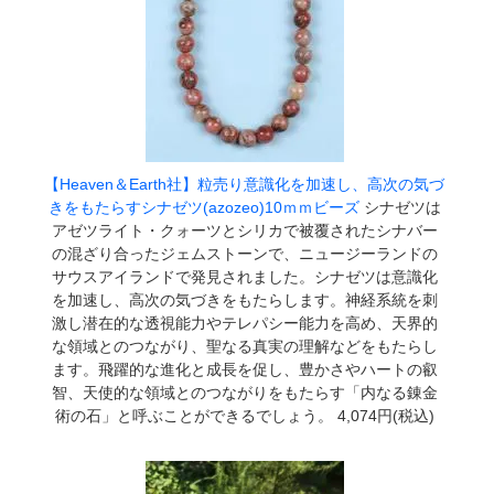
【Heaven＆Earth社】粒売り意識化を加速し、高次の気づ
きをもたらすシナゼツ(azozeo)10ｍｍビーズ
シナゼツは
アゼツライト・クォーツとシリカで被覆されたシナバー
の混ざり合ったジェムストーンで、ニュージーランドの
サウスアイランドで発見されました。シナゼツは意識化
を加速し、高次の気づきをもたらします。神経系統を刺
激し潜在的な透視能力やテレパシー能力を高め、天界的
な領域とのつながり、聖なる真実の理解などをもたらし
ます。飛躍的な進化と成長を促し、豊かさやハートの叡
智、天使的な領域とのつながりをもたらす「内なる錬金
術の石」と呼ぶことができるでしょう。 4,074円(税込)