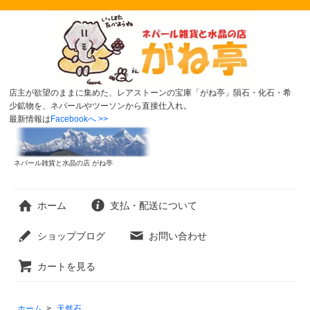
店主が欲望のままに集めた、レアストーンの宝庫「がね亭」隕石・化石・希
少鉱物を、ネパールやツーソンから直接仕入れ。
最新情報は
Facebookへ >>
ネパール雑貨と水晶の店 がね亭
ホーム
支払・配送について
ショップブログ
お問い合わせ
カートを見る
ホーム
>
天然石