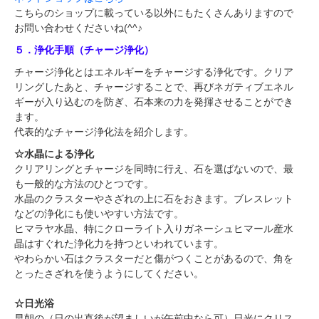
こちらのショップに載っている以外にもたくさんありますので
お問い合わせくださいね(^^♪
５．浄化手順（チャージ浄化）
チャージ浄化とはエネルギーをチャージする浄化です。クリア
リングしたあと、チャージすることで、再びネガティブエネル
ギーが入り込むのを防ぎ、石本来の力を発揮させることができ
ます。
代表的なチャージ浄化法を紹介します。
☆水晶による浄化
クリアリングとチャージを同時に行え、石を選ばないので、最
も一般的な方法のひとつです。
水晶のクラスターやさざれの上に石をおきます。ブレスレット
などの浄化にも使いやすい方法です。
ヒマラヤ水晶、特にクローライト入りガネーシュヒマール産水
晶はすぐれた浄化力を持つといわれています。
やわらかい石はクラスターだと傷がつくことがあるので、角を
とったさざれを使うようにしてください。
☆日光浴
早朝の（日の出直後が望ましいが午前中なら可）日光にクリス