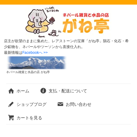
店主が欲望のままに集めた、レアストーンの宝庫「がね亭」隕石・化石・希
少鉱物を、ネパールやツーソンから直接仕入れ。
最新情報は
Facebookへ >>
ネパール雑貨と水晶の店 がね亭
ホーム
支払・配送について
ショップブログ
お問い合わせ
カートを見る