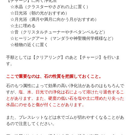
【チャージ】に向く浄化法
☆水晶（クラスターやさざれの上に置く）
☆日光浴（朝の光がおすすめ）
☆月光浴（満月や満月に向かう月がおすすめ）
☆土に埋める
☆音（クリスタルチューナーやチベタンベルなど）
☆ヒーリングアート（マンダラや神聖幾何学模様など）
☆植物の近くに置く
手順としては【クリアリング】のあと【チャージ】を行いま
す。
ここで重要なのは、石の性質を把握しておくこと。
石のもつ属性によって効果の高い浄化法があるのはもちろんで
すが、
塩、水、日光での浄化は石によって溶けたり退色するこ
とがあります。
また、硬度の低い石を塩や土に埋めたり尖った
水晶にのせると傷が付くことがあります。
また、ブレスレットなどは水でゴムが切れやすくなることがあ
るので注意してください。