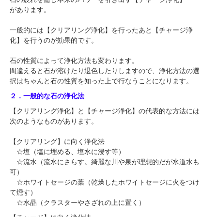
があります。
一般的には【クリアリング浄化】を行ったあと【チャージ浄
化】を行うのが効果的です。
石の性質によって浄化方法も変わります。
間違えると石が溶けたり退色したりしますので、浄化方法の選
択はちゃんと石の性質を知った上で行なうことになります。
２．一般的な石の浄化法
【クリアリング浄化】と【チャージ浄化】の代表的な方法には
次のようなものがあります。
【クリアリング】に向く浄化法
☆塩（塩に埋める、塩水に浸す等）
☆流水（流水にさらす。綺麗な川や泉が理想的だが水道水も
可）
☆ホワイトセージの葉（乾燥したホワイトセージに火をつけ
て燻す）
☆水晶（クラスターやさざれの上に置く）