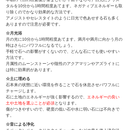
タルを10分から1時間程度あてます。ネガティブエネルギーも取
り除くのでかなり効果的な方法です。
アメジストやセレスタイトのように日光で色あせする石も多く
ありますので注意が必要です。
☆月光浴
月の光に10分から1時間程度あてます。満月や満月に向かう月の
時はさらにパワフルになるでしょう。
手軽で石への影響がすくないので、どんな石にでも使いやすい
方法です。
月属性のムーンストーンや陰性のアクアマリンやアズライトに
は特に効果的があります。
☆土に埋める
石本来の状態に近い環境を作ることで石を休息させパワフルに
チャージします。
石に土地のエネルギーが強く影響するので、
エネルギーの良い
土や土地を選ぶことが必須
となります。
傷がつきやすいので、硬度の低い石や水に弱い石には不向きで
す。
☆音による浄化