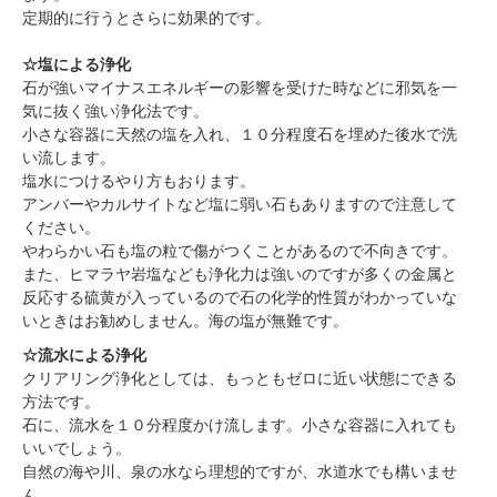
定期的に行うとさらに効果的です。
☆塩による浄化
石が強いマイナスエネルギーの影響を受けた時などに邪気を一
気に抜く強い浄化法です。
小さな容器に天然の塩を入れ、１０分程度石を埋めた後水で洗
い流します。
塩水につけるやり方もおります。
アンバーやカルサイトなど塩に弱い石もありますので注意して
ください。
やわらかい石も塩の粒で傷がつくことがあるので不向きです。
また、ヒマラヤ岩塩なども浄化力は強いのですが多くの金属と
反応する硫黄が入っているので石の化学的性質がわかっていな
いときはお勧めしません。海の塩が無難です。
☆流水による浄化
クリアリング浄化としては、もっともゼロに近い状態にできる
方法です。
石に、流水を１０分程度かけ流します。小さな容器に入れても
いいでしょう。
自然の海や川、泉の水なら理想的ですが、水道水でも構いませ
ん。