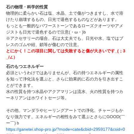
石の物理・科学的性質
物理的に柔らかい石は塩、水晶、土で傷がつきますし、水で溶
けたり崩壊するもの、日光で退色するものなどがあります。
もっとも一般的なパワーストーンであるローズクオーツやアメ
ジストも日光で退色するので注意(・ω・)b
※アクセサリーの場合、石は大丈夫でも、日光や水、塩ではブ
レスのゴムや紐、鎖等が傷むので注意。
とにかく！この項目に関しては失敗すると傷が大きいです_(；3
_/∠）ゞ
石のもつエネルギー
必須というわけではありませんが、石の持つエネルギーの属性
を知って浄化法を選ぶと、さらに効果的に石の力を引き出すこ
とができます。
水の性質を持つ水晶やアクアマリンは流水、火の性質を持つカ
ーネリアンはホワイトセージ等。
その他、マンダラやヒーリングアートでの浄化、チャージもか
なり強力です。エネルギーの相性をみて選ぶとさらにGOOD(￣
ー￣)ｂ
https://ganetei.shop-pro.jp/?mode=cate&cbid=2959177&csid=0