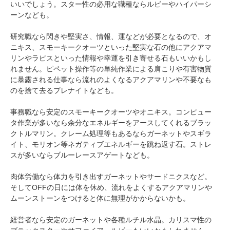
いいでしょう。スター性の必用な職種ならルビーやハイパーシ
ーンなども。
研究職なら閃きや堅実さ、情報、運などが必要となるので、オ
ニキス、スモーキークオーツといった堅実な石の他にアクアマ
リンやラピスといった情報や幸運を引き寄せる石もいいかもし
れません。ピペット操作等の単純作業による肩こりや有害物質
に暴露される仕事なら流れのよくなるアクアマリンや不要なも
のを捨て去るプレナイトなども。
事務職なら安定のスモーキークオーツやオニキス。コンピュー
タ作業が多いなら余分なエネルギーをアースしてくれるブラッ
クトルマリン。クレーム処理等もあるならガーネットやスギラ
イト、モリオン等ネガティブエネルギーを跳ね返す石。ストレ
スが多いならブルーレースアゲートなども。
肉体労働なら体力を引き出すガーネットやサードニクスなど。
そしてOFFの日には体を休め、流れをよくするアクアマリンや
ムーンストーンをつけると体に無理がかからないかも。
経営者なら安定のガーネットや各種ルチル水晶。カリスマ性の