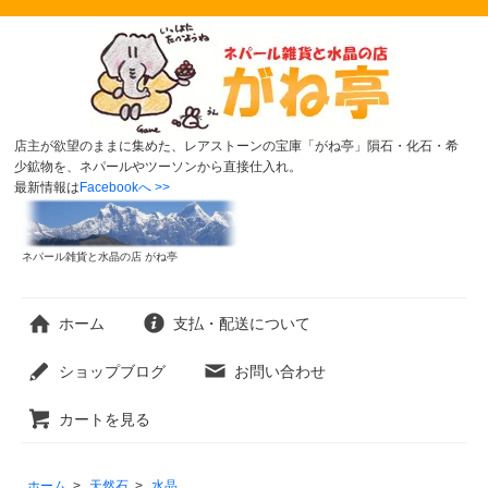
店主が欲望のままに集めた、レアストーンの宝庫「がね亭」隕石・化石・希
少鉱物を、ネパールやツーソンから直接仕入れ。
最新情報は
Facebookへ >>
ネパール雑貨と水晶の店 がね亭
ホーム
支払・配送について
ショップブログ
お問い合わせ
カートを見る
ホーム
>
天然石
>
水晶