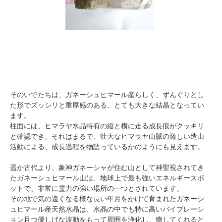
そのいでたちは、ガネーシュヒマール産らしく、ずんぐりとし
た形でズッシリと重厚感のある、とても大きな結晶となってい
ます。
柱面には、ヒマラヤ水晶特有の縦と横に走る成長痕がクッキリ
と確認でき、それはまるで、壮大なヒマラヤ山脈の激しい造山
活動による、成長過程を物語っているかのようにも見えます。
遥か古代より、象神ガネーシャが住む山として神聖視されてき
たガネーシュヒマール山は、地球上で最も強いエネルギースポ
ットで、非常に霊力の強い場所の一つとされています。
その地で気の遠くなる様な長い年月をかけて育まれたガネーシ
ュヒマール産天然水晶は、水晶の中でも特に高いバイブレーシ
ョン且つ優しげな波動をもって周囲を浄化し、癒してくれると